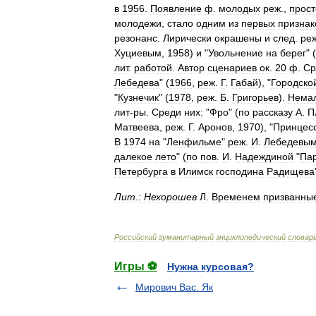
в
1956
.
Появление
ф
.
молодых
реж
.,
прост
молодежи
,
стало
одним
из
первых
признак
резонанс
.
Лирически
окрашены
и
след
.
ре
Хуциевым
,
1958
)
и
"
Увольнение
на
берег
" (
лит
.
работой
.
Автор
сценариев
ок
.
20
ф
.
Ср
Лебедева
" (
1966
,
реж
.
Г
.
Габай
), "
Городско
"
Кузнечик
" (
1978
,
реж
.
Б
.
Григорьев
).
Нема
лит
-
ры
.
Среди
них:
"
Фро
" (
по
рассказу
А
.
П
Матвеева
,
реж
.
Г
.
Аронов
,
1970
), "
Принцес
В
1974
на
"
Ленфильме
"
реж
.
И
.
Лебедевы
далекое
лето
" (
по
пов
.
И
.
Надеждиной
"
Пар
Петербурга
в
Илимск
господина
Радищева
Лит
.
:
Нехорошев
Л
.
Временем
призванны
Российский
гуманитарный
энциклопедический
словар
Игры ⚽
Нужна курсовая?
Мирович Вас. Як